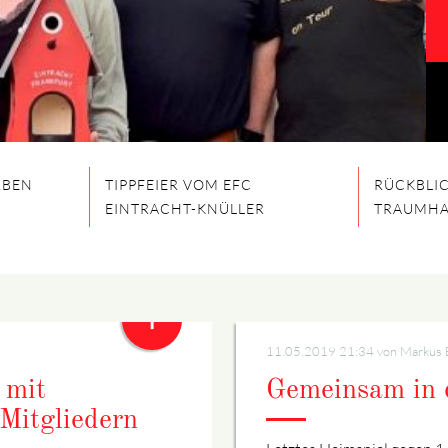
RBEN
TIPPFEIER VOM EFC
RÜCKBLIC
EINTRACHT-KNÜLLER
TRAUMHAF
+
11.05.2019 21:34
von Markus 
 mit
Gemeinsam in 
 Mitgliedern