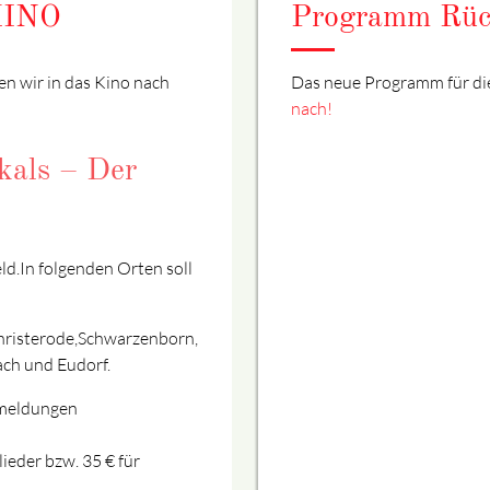
KINO
Programm Rüc
ren wir in das Kino nach
Das neue Programm für die
nach!
kals – Der
ld.In folgenden Orten soll
hristerode,Schwarzenborn,
ach und Eudorf.
nmeldungen
lieder bzw. 35 € für