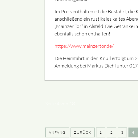
Im Preis enthalten ist die Busfahrt, die
anschließend ein rustikales kaltes Abe
„Mainzer Tor“ in Alsfeld. Die Getränke 
ebenfalls schon enthalten!
https://www.mainzertor.de/
Die Heimfahrt in den Knüll erfolgt um 
Anmeldung bei Markus Diehl unter 01
Seite 4 von 18
ANFANG
ZURÜCK
1
2
3
4