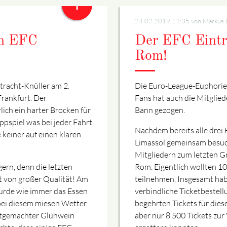
+
24.02.2019 11:35
von Markus 
om EFC
Der EFC Eintra
Rom!
tracht-Knüller am 2.
Die Euro-League-Euphorie 
rankfurt. Der
Fans hat auch die Mitglied
ich ein harter Brocken für
Bann gezogen.
ippspiel was bei jeder Fahrt
Nachdem bereits alle drei
 keiner auf einen klaren
Limassol gemeinsam besuch
Mitgliedern zum letzten Gr
gern, denn die letzten
Rom. Eigentlich wollten 10
ht von großer Qualität! Am
teilnehmen. Insgesamt ha
urde wie immer das Essen
verbindliche Ticketbestell
bei diesem miesen Wetter
begehrten Tickets für dies
bstgemachter Glühwein
aber nur 8.500 Tickets zur