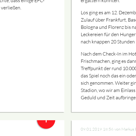
ichte, dass einige EFC-
ergattern konnten.
 verließen.
Los ging es am 12. Dezemb
Zulauf über Frankfurt, Bas
Bologna und Florenz bis n
Leckereien für den Hunger 
nach knappen 20 Stunden F
Nach dem Check-In im Hot
Frischmachen, ging es dan
Treffpunkt der rund 10.00
das Spiel noch das ein ode
sich genommen. Weiter gin
Stadion, wo wir am Einlass
Geduld und Zeit aufbring
+
09.01.2019 18:56
von Markus 