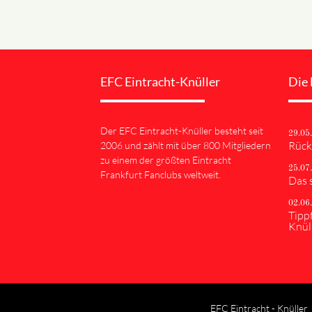
EFC Eintracht-Knüller
Die 
Der EFC Eintracht-Knüller besteht seit
29.05
Rück
2006 und zählt mit über 800 Mitgliedern
zu einem der größten Eintracht
25.07
Frankfurt Fanclubs weltweit.
Das 
02.06
Tipp
Knül
EFC Eintracht - Knüller