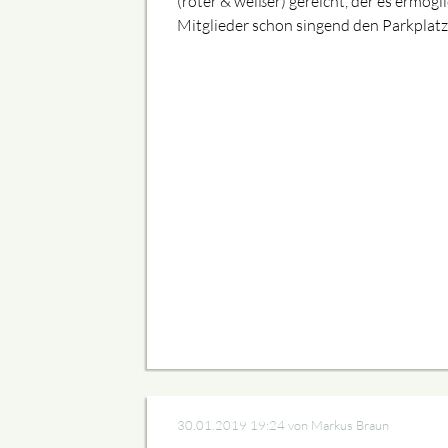
(roter & weißer) gereicht, der es ermögl
Mitglieder schon singend den Parkplatz
30.01.2019 19:24
von Markus Braun