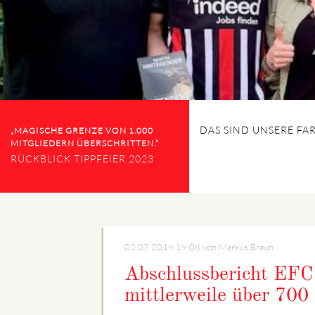
DAS SIND UNSERE FA
„MAGISCHE GRENZE VON 1.000
MITGLIEDERN ÜBERSCHRITTEN.“
RÜCKBLICK TIPPFEIER 2023
02.07.2019 19:08
von Markus Braun
Abschlussbericht EFC
mittlerweile über 700