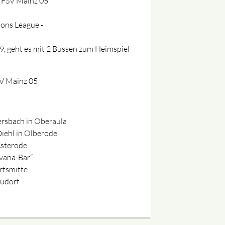
. FSV Mainz 05
ons League -
9, geht es mit 2 Bussen zum Heimspiel
SV Mainz 05
rsbach in Oberaula
iehl in Olberode
Asterode
vana-Bar“
rtsmitte
Eudorf