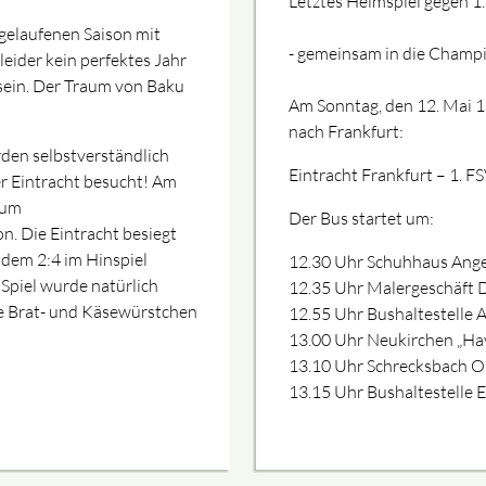
Letztes Heimspiel gegen 1
bgelaufenen Saison mit
- gemeinsam in die Champi
 leider kein perfektes Jahr
 sein. Der Traum von Baku
Am Sonntag, den 12. Mai 1
nach Frankfurt:
den selbstverständlich
Eintracht Frankfurt – 1. F
r Eintracht besucht! Am
zum
Der Bus startet um:
n. Die Eintracht besiegt
 dem 2:4 im Hinspiel
12.30 Uhr Schuhhaus Ange
 Spiel wurde natürlich
12.35 Uhr Malergeschäft D
re Brat- und Käsewürstchen
12.55 Uhr Bushaltestelle 
13.00 Uhr Neukirchen „Ha
13.10 Uhr Schrecksbach O
13.15 Uhr Bushaltestelle 