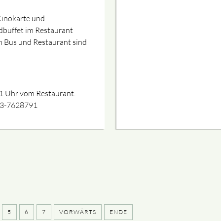
 Kinokarte und
ndbuffet im Restaurant
im Bus und Restaurant sind
21 Uhr vom Restaurant.
73-7628791
5
6
7
VORWÄRTS
ENDE