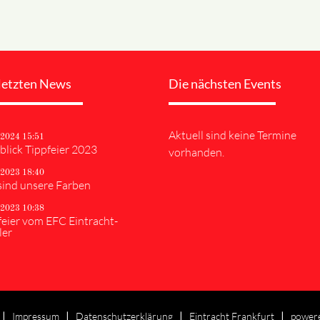
letzten News
Die nächsten Events
Aktuell sind keine Termine
.2024 15:51
blick Tippfeier 2023
vorhanden.
.2023 18:40
sind unsere Farben
.2023 10:38
feier vom EFC Eintracht-
ler
Impressum
Datenschutzerklärung
Eintracht Frankfurt
power